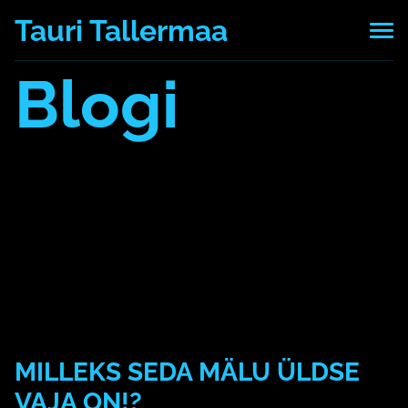
Tauri Tallermaa
Blogi
Kõik postitused
7 mälu pattu
AI
aju
arvuti
blokeerimine
Daniel LSchacter
eesmärk
emotsioon
esmamulje
hajameelsus
keskendumine
kool
kordamine
Machine Learning
mäletamine
mälu
masinõpe
mees
Mehrabian
mitteunustamine
motivatsioon
mõtlemine
multitasking
müük
naerata ometi
naine
neuroplastilisus
õppimine
paus
rööprähklemine
segajad
seostamine
tähelepanu
teadmatus
teadmised
tehisintelligent
to-do-list
tõde
unustame kiiresti
vale
valemälestus
MILLEKS SEDA MÄLU ÜLDSE
VAJA ON!?