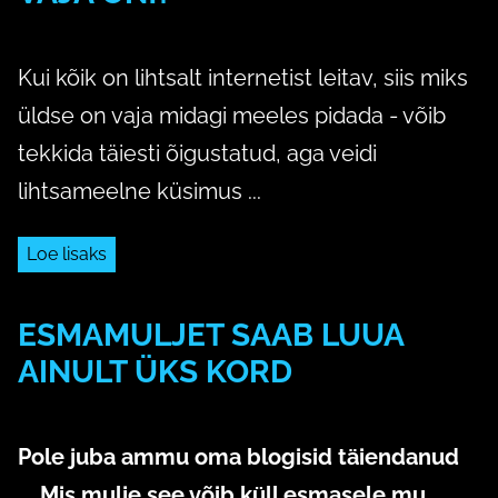
27. märts 2023
Kui kõik on lihtsalt internetist leitav, siis miks
üldse on vaja midagi meeles pidada - võib
tekkida täiesti õigustatud, aga veidi
lihtsameelne küsimus ...
Loe lisaks
ESMAMULJET SAAB LUUA
AINULT ÜKS KORD
24. september 2020
Pole juba ammu oma blogisid täiendanud
... Mis mulje see võib küll esmasele mu