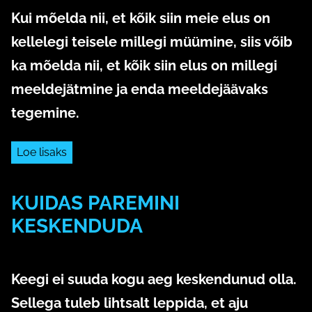
Kui mõelda nii, et kõik siin meie elus on
kellelegi teisele millegi müümine, siis võib
ka mõelda nii, et kõik siin elus on millegi
meeldejätmine ja enda meeldejäävaks
tegemine.
Loe lisaks
KUIDAS PAREMINI
KESKENDUDA
7. aprill 2020
Keegi ei suuda kogu aeg keskendunud olla.
Sellega tuleb lihtsalt leppida, et aju