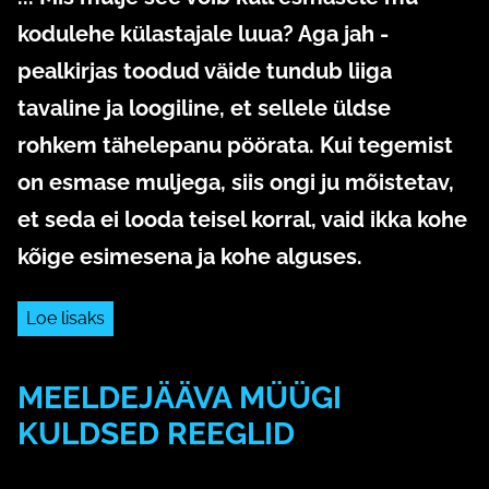
kodulehe külastajale luua? Aga jah -
pealkirjas toodud väide tundub liiga
tavaline ja loogiline, et sellele üldse
rohkem tähelepanu pöörata. Kui tegemist
on esmase muljega, siis ongi ju mõistetav,
et seda ei looda teisel korral, vaid ikka kohe
kõige esimesena ja kohe alguses.
Loe lisaks
MEELDEJÄÄVA MÜÜGI
KULDSED REEGLID
28. aprill 2020