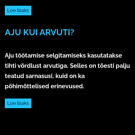
Loe lisaks
AJU KUI ARVUTI?
2. aprill 2020
Aju töötamise selgitamiseks kasutatakse
tihti võrdlust arvutiga. Selles on tõesti palju
teatud sarnasusi, kuid on ka
põhimõttelised erinevused.
Loe lisaks