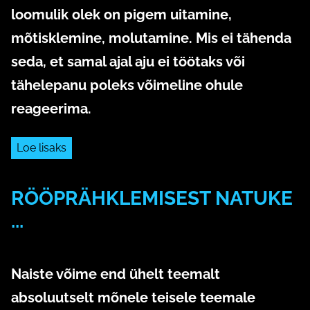
loomulik olek on pigem uitamine,
mõtisklemine, molutamine. Mis ei tähenda
seda, et samal ajal aju ei töötaks või
tähelepanu poleks võimeline ohule
reageerima.
Loe lisaks
RÖÖPRÄHKLEMISEST NATUKE
...
4. aprill 2020
Naiste võime end ühelt teemalt
absoluutselt mõnele teisele teemale