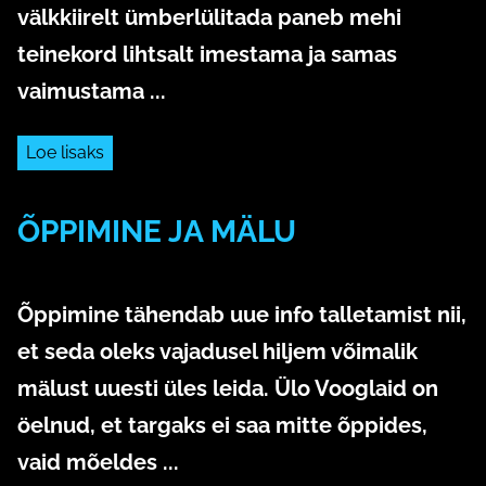
välkkiirelt ümberlülitada
paneb mehi
teinekord lihtsalt imestama ja samas
vaimustama ...
Loe lisaks
ÕPPIMINE JA MÄLU
3. aprill 2020
Õppimine tähendab uue info talletamist nii,
et seda oleks vajadusel hiljem võimalik
mälust uuesti üles leida. Ülo Vooglaid on
öelnud, et targaks ei saa mitte õppides,
vaid mõeldes ...