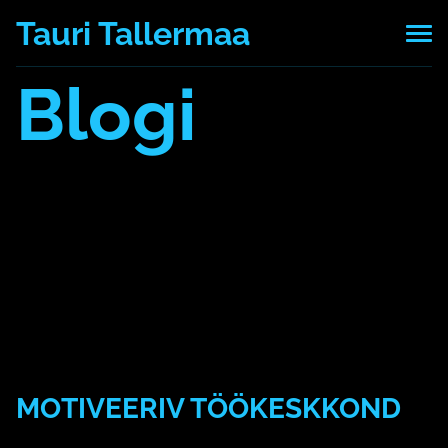
Tauri Tallermaa
Blogi
Kõik postitused
7 mälu pattu
AI
aju
arvuti
blokeerimine
Daniel LSchacter
eesmärk
emotsioon
esmamulje
hajameelsus
keskendumine
kool
kordamine
Machine Learning
mäletamine
mälu
masinõpe
mees
Mehrabian
mitteunustamine
motivatsioon
mõtlemine
multitasking
müük
naerata ometi
naine
neuroplastilisus
õppimine
paus
rööprähklemine
segajad
seostamine
tähelepanu
teadmatus
teadmised
tehisintelligent
to-do-list
tõde
unustame kiiresti
vale
valemälestus
MOTIVEERIV TÖÖKESKKOND
14. mai 2020