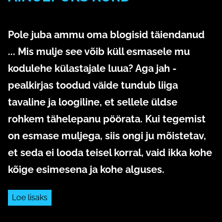
24. september 2020
Pole juba ammu oma blogisid täiendanud
... Mis mulje see võib küll esmasele mu
kodulehe külastajale luua? Aga jah -
pealkirjas toodud väide tundub liiga
tavaline ja loogiline, et sellele üldse
rohkem tähelepanu pöörata. Kui tegemist
on esmase muljega, siis ongi ju mõistetav,
et seda ei looda teisel korral, vaid ikka kohe
kõige esimesena ja kohe alguses.
Loe lisaks