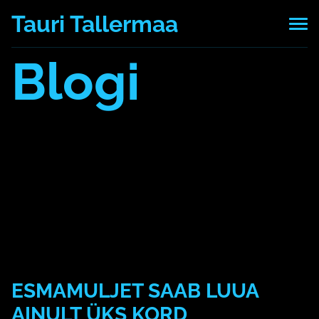
Tauri Tallermaa
Blogi
Kõik postitused
7 mälu pattu
AI
aju
arvuti
blokeerimine
Daniel LSchacter
eesmärk
emotsioon
esmamulje
hajameelsus
keskendumine
kool
kordamine
Machine Learning
mäletamine
mälu
masinõpe
mees
Mehrabian
mitteunustamine
motivatsioon
mõtlemine
multitasking
müük
naerata ometi
naine
neuroplastilisus
õppimine
paus
rööprähklemine
segajad
seostamine
tähelepanu
teadmatus
teadmised
tehisintelligent
to-do-list
tõde
unustame kiiresti
vale
valemälestus
ESMAMULJET SAAB LUUA
AINULT ÜKS KORD