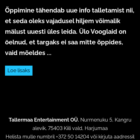
Õppimine tähendab uue info talletamist nii,
et seda oleks vajadusel hiljem võimalik
mälust uuesti üles leida. Ülo Vooglaid on
öelnud, et targaks ei saa mitte õppides,
vaid mõeldes ...
Loe lisaks
Tallermaa Entertainment OÜ.
Nurmenuku 5, Kangru
alevik, 75403 Kiili vald, Harjumaa
Helista mulle numbril +372 50 14204 või kirjuta aadressil