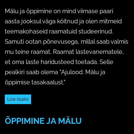
Mälu ja õppimine on mind viimase paari
aasta jooksul väga köitnud ja olen mitmeid
teemakohaseid raamatuid studeerinud.
Samuti ootan põnevusega, millal saab valmis
mu teine raamat. Raamat lastevanematele,
et oma laste haridusteed toetada. Selle
pealkiri saab olema "Ajulood. Mälu ja
õppimise tasakaalust."
Loe lisaks
ÕPPIMINE JA MÄLU
3. aprill 2020