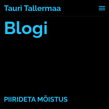
Tauri Tallermaa
Blogi
Kõik postitused
7 mälu pattu
AI
aju
arvuti
blokeerimine
Daniel LSchacter
eesmärk
emotsioon
esmamulje
hajameelsus
keskendumine
kool
kordamine
Machine Learning
mäletamine
mälu
masinõpe
mees
Mehrabian
mitteunustamine
motivatsioon
mõtlemine
multitasking
müük
naerata ometi
naine
neuroplastilisus
õppimine
paus
rööprähklemine
segajad
seostamine
tähelepanu
teadmatus
teadmised
tehisintelligent
to-do-list
tõde
unustame kiiresti
vale
valemälestus
PIIRIDETA MÕISTUS
25. november 2021