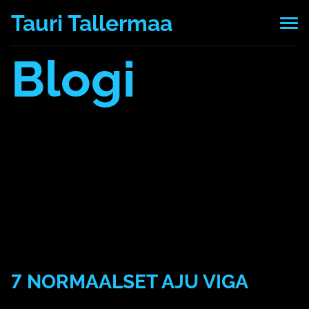
Tauri Tallermaa
Blogi
Kõik postitused
7 mälu pattu
AI
aju
arvuti
blokeerimine
Daniel LSchacter
eesmärk
emotsioon
esmamulje
hajameelsus
keskendumine
kool
kordamine
Machine Learning
mäletamine
mälu
masinõpe
mees
Mehrabian
mitteunustamine
motivatsioon
mõtlemine
multitasking
müük
naerata ometi
naine
neuroplastilisus
õppimine
paus
rööprähklemine
segajad
seostamine
tähelepanu
teadmatus
teadmised
tehisintelligent
to-do-list
tõde
unustame kiiresti
vale
valemälestus
7 NORMAALSET AJU VIGA
14. aprill 2020