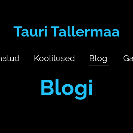
Tauri Tallermaa
matud
Koolitused
Blogi
Ga
Blogi
I
aju
arvuti
blokeerimine
Daniel LSchacter
eesmärk
emots
Machine Learning
mäletamine
mälu
masinõpe
mees
Meh
tasking
müük
naerata ometi
naine
neuroplastilisus
õppimin
atus
teadmised
tehisintelligent
to-do-list
tõde
unustame kii