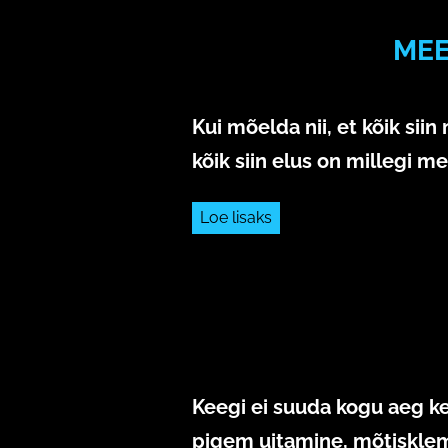
MEE
Kui mõelda nii, et kõik siin
kõik siin elus on millegi 
Loe lisaks
Keegi ei suuda kogu aeg kes
pigem uitamine, mõtisklemi