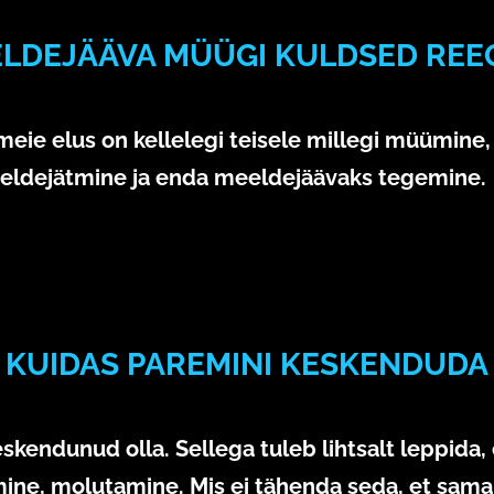
LDEJÄÄVA MÜÜGI KULDSED REE
28. aprill 2020
 meie elus on kellelegi teisele millegi müümine, 
meeldejätmine ja enda meeldejäävaks tegemine.
KUIDAS PAREMINI KESKENDUDA
7. aprill 2020
kendunud olla. Sellega tuleb lihtsalt leppida, 
ne, molutamine. Mis ei tähenda seda, et samal a