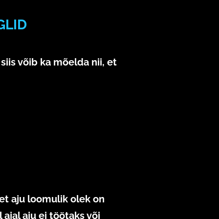
GLID
siis võib ka mõelda nii, et
et aju loomulik olek on
jal aju ei töötaks või