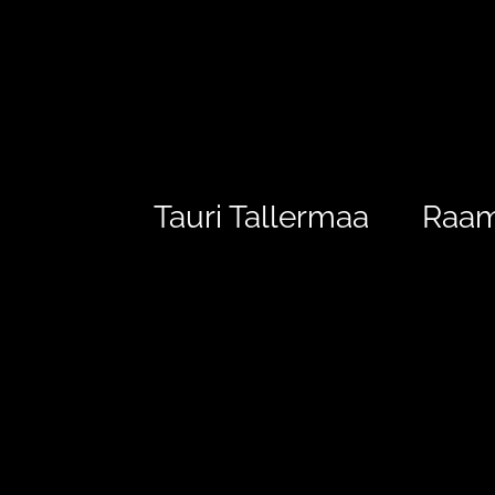
Tauri Tallermaa
Raa
Kõik postitused
7 mälu pattu
A
keskendumine
kool
kordamine
motivatsioon
mõtlemine
multi
seostamine
tähelepanu
teadm