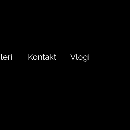
lerii
Kontakt
Vlogi
ioon
esmamulje
hajameelsus
rabian
mitteunustamine
e
paus
rööprähklemine
segajad
resti
vale
valemälestus